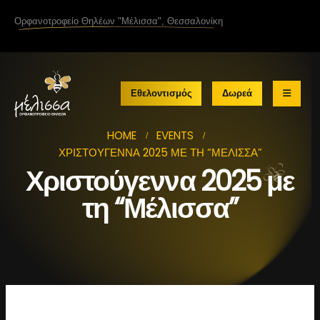
Ορφανοτροφείο Θηλέων
"Μέλισσα"
, Θεσσαλονίκη
Εθελοντισμός
Δωρεά
HOME
EVENTS
ΧΡΙΣΤΟΎΓΕΝΝΑ 2025 ΜΕ ΤΗ “ΜΈΛΙΣΣΑ”
Χριστούγεννα 2025 με
τη “Μέλισσα”