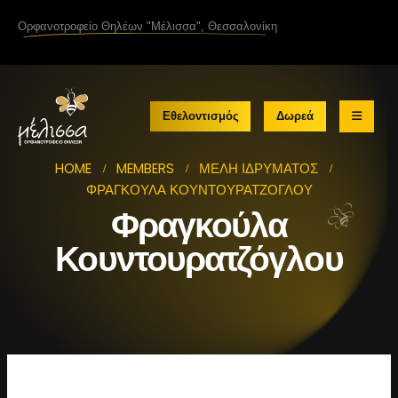
Ορφανοτροφείο Θηλέων
"Μέλισσα"
, Θεσσαλονίκη
Εθελοντισμός
Δωρεά
HOME
MEMBERS
ΜΈΛΗ ΙΔΡΎΜΑΤΟΣ
ΦΡΑΓΚΟΎΛΑ ΚΟΥΝΤΟΥΡΑΤΖΌΓΛΟΥ
Φραγκούλα
Κουντουρατζόγλου